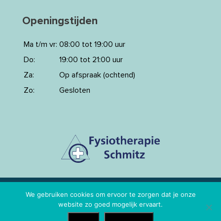
Openingstijden
Ma t/m vr:
08:00 tot 19:00 uur
Do:
19:00 tot 21:00 uur
Za:
Op afspraak (ochtend)
Zo:
Gesloten
Copyright 2026 Fysiotherapie Schmitz
-
T.
+3153
We gebruiken cookies om ervoor te zorgen dat je onze
website zo goed mogelijk ervaart.
572 17 63
|
E.
info@fysiotherapieschmitz.nl
Akkoord
Privacy Policy
Gerealiseerd door
Mediakanjers