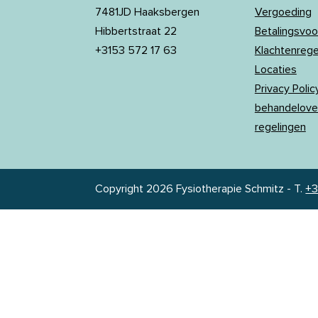
7481JD Haaksbergen
Vergoeding
Hibbertstraat 22
Betalingsvo
+3153 572 17 63
Klachtenreg
Locaties
Privacy Policy
behandelove
regelingen
Copyright 2026 Fysiotherapie Schmitz
-
T.
+3