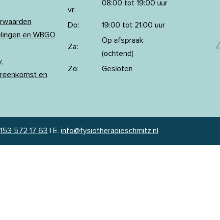
08:00 tot 19:00 uur
vr:
orwaarden
Do:
19:00 tot 21:00 uur
elingen en WBGO
Op afspraak
Za:
(ochtend)
,
Zo:
Gesloten
reenkomst en
153 572 17 63
|
E.
info@fysiotherapieschmitz.nl