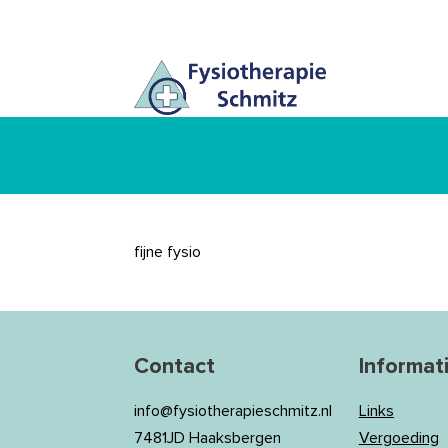
fijne fysio
Contact
Informat
info@fysiotherapieschmitz.nl
Links
7481JD Haaksbergen
Vergoeding