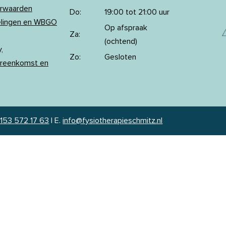
orwaarden
Do:
19:00 tot 21:00 uur
elingen en WBGO
Op afspraak
Za:
(ochtend)
,
Zo:
Gesloten
reenkomst en
153 572 17 63
|
E.
info@fysiotherapieschmitz.nl