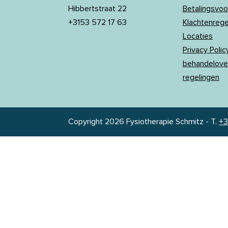
Hibbertstraat 22
Betalingsvo
+3153 572 17 63
Klachtenreg
Locaties
Privacy Policy
behandelove
regelingen
Copyright 2026 Fysiotherapie Schmitz
-
T.
+3