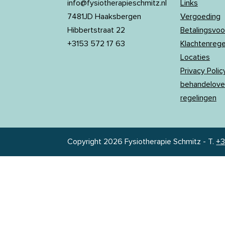
info@fysiotherapieschmitz.nl
Links
7481JD Haaksbergen
Vergoeding
Hibbertstraat 22
Betalingsvo
+3153 572 17 63
Klachtenreg
Locaties
Privacy Policy
behandelove
regelingen
Copyright 2026 Fysiotherapie Schmitz
-
T.
+3