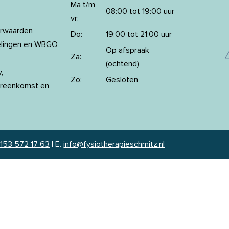
Ma t/m
08:00 tot 19:00 uur
vr:
orwaarden
Do:
19:00 tot 21:00 uur
elingen en WBGO
Op afspraak
Za:
(ochtend)
,
Zo:
Gesloten
reenkomst en
153 572 17 63
|
E.
info@fysiotherapieschmitz.nl