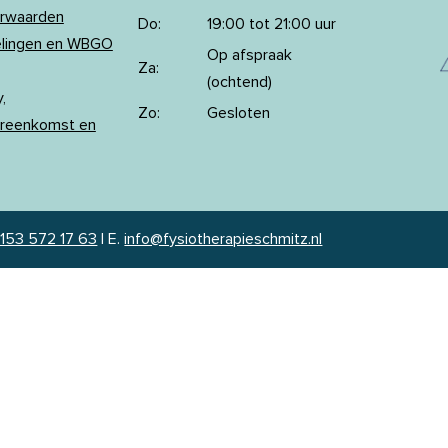
orwaarden
Do:
19:00 tot 21:00 uur
elingen en WBGO
Op afspraak
Za:
(ochtend)
,
Zo:
Gesloten
reenkomst en
153 572 17 63
|
E.
info@fysiotherapieschmitz.nl