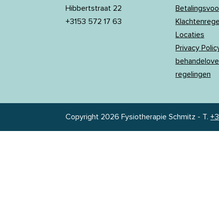
Hibbertstraat 22
Betalingsvo
+3153 572 17 63
Klachtenreg
Locaties
Privacy Policy
behandelove
regelingen
Copyright 2026 Fysiotherapie Schmitz
-
T.
+3