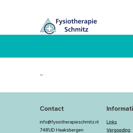
–
Contact
Informat
info@fysiotherapieschmitz.nl
Links
7481JD Haaksbergen
Vergoeding