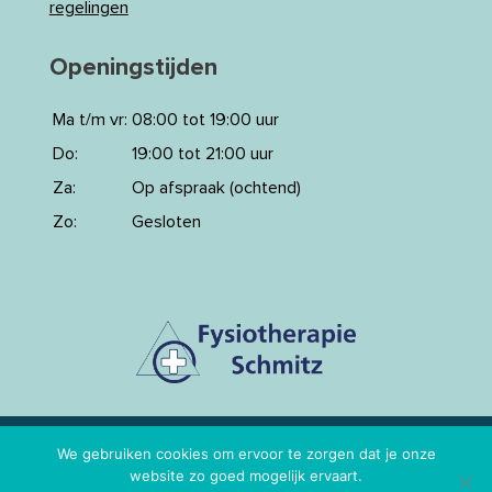
regelingen
Openingstijden
Ma t/m vr:
08:00 tot 19:00 uur
Do:
19:00 tot 21:00 uur
Za:
Op afspraak (ochtend)
Zo:
Gesloten
Copyright 2026 Fysiotherapie Schmitz
-
T.
+3153
We gebruiken cookies om ervoor te zorgen dat je onze
website zo goed mogelijk ervaart.
572 17 63
|
E.
info@fysiotherapieschmitz.nl